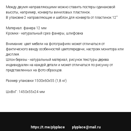
Между двумя направляющими можно ставить постеры одинаковой
высоты, например, конверты виниловых пластинок.
В упаковке 2 направляющие и шаблон для конверта от пластинок 12"
Материал: фанера 12 мм
Кромки - натуральный срез фанеры, шлифовка
Внимание: цвет мебели на фотографиях может отличаться от
фактического ввиду особенностей цветопередачи, настроек монитора или
дисплея.
Шпон березы - натуральный материал, рисунок текстуры дерева
индивидуален на каждой детали и может отличаться по рисунку от
представленных на фото образцов.
Размер упаковки 1500х60х55 (1,8 кг)
ШxВxГ: 1450x55x24 мм
https://t.me/plyplace
plyplace@mail.ru